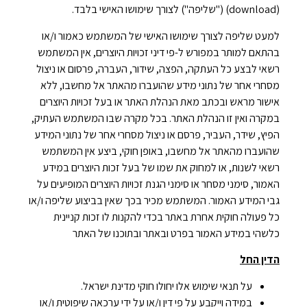
(download) ("שליפה") לצורך שימושו האישי בלבד.
למעט שליפה לצורך שימושו האישי של המשתמש כאמור ו/או
בהתאם למותר במפורש ל-פי דיני זכויות היוצרים, אין המשתמש
רשאי לבצע כל העתקה, הפצה, שידור, העברה, פרסום או ניצול
מסחרי אחר של נתוני מידע שהועברו מהאתר אל מחשבו, ללא
אישור מראש ובכתב מאת הנהלת האתר או בעל זכויות היוצרים
במקרה ואין זו הנהלת האתר. בכל מקרה שבו המשתמש העתיק,
הפיץ, שידר, העביר, פרסם או ניצול מסחרי אחר של נתוני המידע
שהועברו מהאתר אל מחשבו, באופן חוקי, ביצע אין המשתמש
רשאי לשנות, או למחוק את שמו של בעל זכות היוצרים במידע
האמור, סימני מסחר או סימני הגנת זכויות היוצרים המופיעים על
גבי המידע האמור. המשתמש מכיר בכך שאין בביצוע שליפה ו/או
כל פעולה חוקית אחרת באתר בכדי להקנות לו זכות קניינית
כלשהי במידע האמור בפרט ובאתר ובתוכנו של האתר
הדין החל
על תנאי שימוש אלו יחולו חוקי מדינת ישראל.
במידה וייקבע על פי דין ו/או על ידי ערכאה שיפוטית ו/או