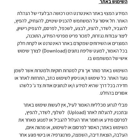
השימוש באתר
המידע המצוי באתר האינטרנט הינו רכושה הבלעדי של הנהלת
האתר. חל איסור על המשתמש להכניס שינויים, להעתיק, להפיץ,
להעביר, לשדר, להציג, לבצע, לשכפל, לפרסם, להנפיק רישיון,
ליצור עבודות נגזרות, למכור פריט מפרטי המידע, התוכנה,
המוצרים או השירותים שמקורם באתר האינטרנט או לקחת חלק
בכל האמור, למעט שליפת נתונים (Download) לצורך שימוש
אישי של
המשתמש בו.
השימוש באתר מותר אך ורק למטרות חוקיות ולמטרות אשר לשמן
נועד האתר. כל שימוש ו/או ניסיון לשימוש כוזב, התחזות לאחר או
חדירה בכל דרך שהיא למידע ו/או לנתונים אודות צד ג' כלשהו
אסורים בהחלט.
מבלי לגרוע מכלליות האמור לעיל, אין לעשות שימוש באתר
ובתכניו, להעלות לאתר (Upload) לשלוף, לשדר, להפיץ,
לפרסם מידע או חומר אחר העלול להגביל או למנוע מאחר את
השימוש באתר; האסור לפרסום או לשימוש, או מהווה איום,
העלבה, הוצאת דיבה, השמצה, פורנוגרפיה או ביטוי פוגע אחר