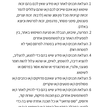
העלאת תכנים לאתר ו/או מידע שאין לכם בהם זכות
שימוש ו/או אינם שייכים לכם ו/או שהם עלולים להפר
זכויות קנייניות מכל מין וסוג שהוא (לרבות: זכות יוצרים,
פטנטים, סימני מסחר, מדגמים, זכות לפרטיות וכיוצא
באלה).
הפרעה, שיבוש, הגבלה או מניעת השימוש באתר, בין
למפעילת האתר ובין למשתמשים אחרים.
העלאת תכנים ו/או מידע במטרה לפרסם (ואף לא
למטרות רווח).
העלאת תכנים ו/או מידע שיש בהם כדי לפגוע, להעליב,
להוציא דיבה, להשמיץ, לאיים, או שהוא עלול להוות חומר
פוגעני, וולגרי, או פורנוגרפי או שהוא אסור בפרסום או
לשימוש.
העלאת תכנים ו/או מידע שאינם מדויקים ו/או כוזבים ו/או
מסולפים ו/או מטעים ו/או שקריים.
העלאת תכנים ו/או מידע שיש בהם כדי להזיק לאתר ו/או
למשתמשים אחרים, כגון תוכנות מזיקות, שורות קוד,
וירוסים, "סוס טרויאני" או כל תוכנה אחרת שיש בה כדי
לפגוע במהלך התקין של האתר ו/או השימוש בו ו/או