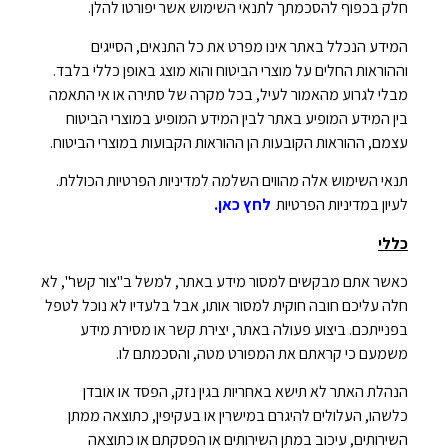
חלק בכפוף להסכמתך לתנאי השימוש אשר יפורטו להלן.
המידע הנכלל באתר אינו מפרט את כל התנאים, הסייגים
וההוראות החלים על מוצרי הביטוח והוא מוצג באופן כללי בלבד.
מבלי לגרוע מהאמור לעיל, בכל מקרה של סתירה או אי התאמה
בין המידע המופיע באתר לבין המידע המופיע במוצרי הביטוח
עצמם, ההוראות הקובעות הן ההוראות הקבועות במוצרי הביטוח.
תנאי השימוש אלה מהווים השלמה למדיניות הפרטיות הכוללת.
לעיון במדיניות
הפרטיות
לחץ כאן
.
כללי
כאשר אתם מבקשים למסור מידע באתר, למשל ב"צור קשר", לא
חלה עליכם חובה חוקית למסור אותו, אבל בלעדיו לא נוכל לטפל
בפנייתכם. ביצוע פעולה באתר, יצירת קשר או מסירת מידע
משמעם כי קראתם את המפורט מטה, והסכמתם לו.
הנהלת האתר לא תישא באחריות בגין נזק, הפסד או אובדן
כלשהו, העלולים להיגרם במישרין או בעקיפין, כתוצאה ממתן
השירותים, עיכוב במתן השירותים או הפסקתם או כתוצאה