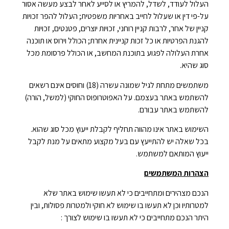
העלול לעודד, לשדל, להמריץ או לסייע לאחר לבצע מעשה אסור
על-פי דין או שעלול לחייב באחריות משפטית; העלול להפר זכויות
קניין של אחר, לרבות קניין רוחני, זכויות יוצרים, פטנטים, זכויות
להגנת הפרטיות או כל זכות קניינית אחרת; הכולל וירוס או תוכנה
אחרת העלולה לפגוע בתוכנת המחשב, או הכולל פרסומת מכל
סוג שהיא.
משתמשים מתחת לגיל שמונה עשרה (18) וחוסים אינם רשאים
להשתמש באתר בעצמם. על האפוטרופוס החוקי (למשל, הורה)
להשתמש באתר עבורם.
השימוש באתר אינו מהווה תחליף לקבלת ייעוץ מכל סוג שהוא.
בכל שאלה יש להתייעץ עם בעל מקצוע מתאים על מנת לקבל
ייעוץ המותאם למשתמש.
הצהרות המשתמשים
הנכם מצהירים ומתחייבים כי לא תעשו שימוש באתר שלא
למטרותיו וכן לא תעשו בו שימוש לא חוקי ולמטרות פסולות, ובין
היתר הנכם מתחייבים כי לא תעשו בו שימוש לצורך :