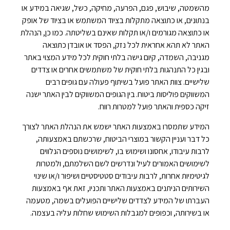
מהשמטה, שיבוש, פגם, הפרעה, מחיקה, כשל, שגיאה במידע או
בנתונים, או כתוצאה מתקלות בציוד המשתמש או בציוד של אופק
או כתוצאה מגורמים ו/או תקלות שאינם בשליטתה. כמו כן, הנהלת
האתר לא תהא אחראית לכל נזק, הפסד או אובדן כתוצאה
מגניבה, השמדה, קיום גישה בלתי חוקית לכל מידע המצוי באתר
ובגין כל התנהגות בלתי חוקית של משתמשים אחרים או צדדים
שלישיים. צוות האתר פועל בשיתוף פעולה עם גופים רבים
המשווקים פוליסות ביטוח. בין הגופים המשווקים לבין האתר ישנה
זיקה כספית והאתר פועל למטרות רווח.
המידע שתמסרו באמצעות האתר ישמש את הנהלת האתר לצורך
כל דבר ועניין הקשור במוצרי הביטוח, שרכשתם באמצעותה,
לרבות עיבודו, אחסונו ושימוש בו, לשימושים נוספים הנלווים
לשימושים האמורים לעיל ונדרשים לשם השלמתם, ולמטרות
לגיטימיות אחרות, לרבות עיבודים סטטיסטיים ושיפור ו/או שינוי
השירותים הניתנים באמצעות האתר ותכניו, זאת אף באמצעות
העברתו של המידע לצדדים שלישיים הפועלים בשמה, מטעמה
או בשירותה, וכפופים למגבלות השימוש שחלות עליה בעצמה.