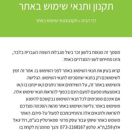
תקנון ותנאי שימוש באתר
דף הבית
»
תקנון ותנאי שימוש באתר
מסמך זה מנוסח בלשון זכר בשל מגבלות השפה העברית בלבד,
והינו מתייחס לשני המגדרים כאחד.
קראו בעיון את תנאי השימוש באתר לפני השימוש בו. אתר זה זמין
לשימושכם רק בתנאי שתסכימו לתנאי השימוש. הגלישה
והשימוש באתר זה, על השירותים אשר ניתנים ו/או יינתנו בו ו/או
באמצעותו מפעם לפעם הינם בכפוף להוראות תנאי שימוש אלה.
אם אינכם מסכימים לכל תנאי השימוש נבקשכם להימנע
משימוש באתר. גלישה ושימוש באתר מהווה הסכמה מצדכם
להוראות ולתנאים אלה והתחייבותכם לפעול על-פיהם.
האתר
משמש כאתר שיווקי עבור עסק פרטי סמארטליין בע"מ, רח' יגאל
אלון 159,ת"א. טלפון 073-2168167 והנך מוזמנ/ת לקחת בו