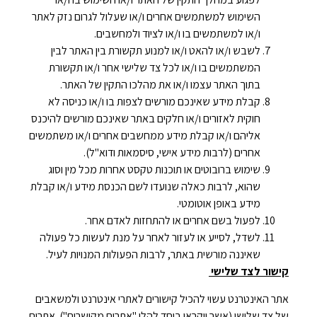
השימוש למשתמשים אחרים ו/או שעלול לגרום נזק לאתר
ו/או למשתמשים בו ו/או לציוד ולמחשבים.
לשבש ו/או להאט ו/או למנוע תקשורת בין האתר לבין
המשתמשים בו ו/או לכל צד שלישי אחר ו/או תקשורת
בתוך האתר עצמו ו/או את מהלכו התקין של האתר.
קבלת מידע שאינכם מורשים לצפות בו ו/או כניסה לא
חוקית לאזורים ו/או חלקים באתר שאינכם מורשים להיכנס
אליהם ו/או קבלת מידע ממחשבים אחרים ו/או משתמשים
אחרים (לרבות מידע אישי, סיסמאות ודוא"ל).
שימוש ברובוטים או תוכנות טקסט אחרות מכל מין וסוג
שהוא, לרבות כאלה שנועדו לשם הכנסת מידע ו/או קבלת
מידע באופן אוטומטי.
לפעול בשם אחרים או להתחזות לאדם אחר.
לשדל, לסייע או לעזור לאחר על מנת לעשות כל פעולה
שאיננה מורשית באתר, לרבות הפעולות המנויות לעיל.
קישור לצד שלישי
אתר האינטרנט עשוי להכיל קישורים לאתרי אינטרנט ולמשאבים
של צד שלישי (אשר ייקראו ביחד להלן "אתרים מקושרים"). אתרים