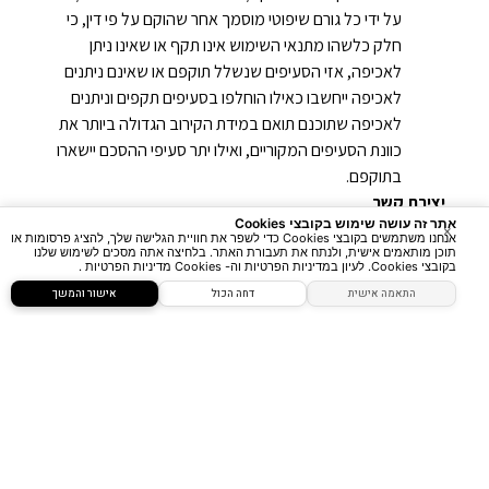
על ידי כל גורם שיפוטי מוסמך אחר שהוקם על פי דין, כי
חלק כלשהו מתנאי השימוש אינו תקף או שאינו ניתן
לאכיפה, אזי הסעיפים שנשלל תוקפם או שאינם ניתנים
לאכיפה ייחשבו כאילו הוחלפו בסעיפים תקפים וניתנים
לאכיפה שתוכנם תואם במידת הקירוב הגדולה ביותר את
כוונת הסעיפים המקוריים, ואילו יתר סעיפי ההסכם יישארו
בתוקפם.
יצירת קשר
אתר זה עושה שימוש בקובצי Cookies
×
אנחנו משתמשים בקובצי Cookies כדי לשפר את חוויית הגלישה שלך, להציג פרסומות או
בשאלות או בעיות הקשורות באתר האינטרנט ניתן לפנות בדואר
תוכן מותאמים אישית, ולנתח את תעבורת האתר. בלחיצה אתה מסכים לשימוש שלנו
בקובצי Cookies. לעיון במדיניות הפרטיות וה- Cookies מדיניות הפרטיות .
אלקטרוני :
info@smartline.co.il
התאמה אישית
דחה הכול
אישור והמשך
שיתוף
איפוס הגדרות
הצהרת נגישות
דיווח הפרה
מופעל על ידי