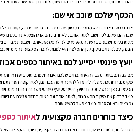
להם חסכונות נשכחים וכספים אבודים. החדשות הטובות הן שאפשר לאתר את או
הכסף שלכם שוכב אי שם:
אותם כספים אבודים לא מנוצלים מכיוון שהם סגורים בקופות פנסיה, קופות גמל
שבהן הם שלנו. לכן חשוב לאתר אותם , לאחר ביניהם או להוציא את הכספים שי
אינטרנט ומחשבונים ברשת המאפשרים לנו לחפש את אותם חשבונות אבודים וא
הבנה, סבלנות וגם ניסיון. לכן ההמלצה היא לפנות לחברה מקצועית המומחית בא
יועץ פיננסי יסייע לכם באיתור כספים אבוד
אם עבדתם ביותר מעבודה אחת בחיים שלכם ואם החלפתם סוכן ביטוח או יותר 
מקיומם. זו חתיכת מטלה להתחיל להיזכר איפה עבדתם, לאיזו קופה הפרשתם וכ
הכספים. כאן נכנס לתפקידו היועץ הפיננסי. יועץ פיננסי אשר זה תחום המומחיות 
כיצד לבדוק את מיקום החשבונות, לאתר אותם וגם כמובן לחזור אליכם עם דיווח
נמצאים ובאיזה סכום וכיצד אפשר להשיג אותם.
כיצד בוחרים חברה מקצועית ל
איתור כספי
בכדי להיות בטוחים שאתם בוחרים את החברה המקצועית ביותר ההמלצה היא לב